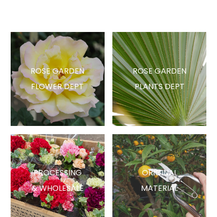
ROSE GARDEN
ROSE GARDEN
FLOWER DEPT
PLANTS DEPT
PROCESSING
ORIGINAL
& WHOLESALE
MATERIAL