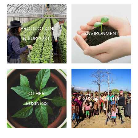
PRODUCTION
ENVIRONMENT
& SUPPORT
OTHER
SUSTAINABILITY
BUSINESS