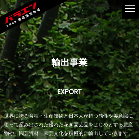
MEN
輸出事業
EXPORT
世界に誇る育種・生産技術と日本人が持つ感性や美意識に
よって産み出された優れた花き園芸品をはじめとする農産
物や、園芸資材、園芸文化を積極的に輸出していきます。